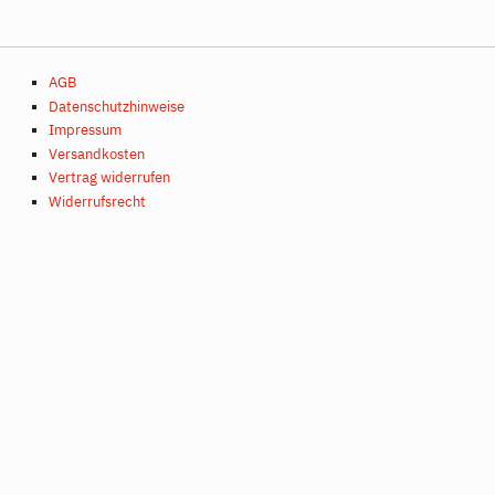
Soziologie
Soziologie
filter
filter
filter
AGB
Datenschutzhinweise
Impressum
Versandkosten
Vertrag widerrufen
Widerrufsrecht