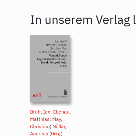
In unserem Verlag l
Bruff, Ian
;
Ebenau,
Matthias
;
May,
Christian
;
Nölke,
Andreas
(Hrsg.)