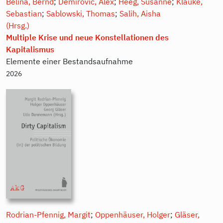
Belina, Bernd
;
Demirovic, Alex
;
Heeg, Susanne
;
Klauke,
Sebastian
;
Sablowski, Thomas
;
Salih, Aisha
(Hrsg.)
Multiple Krise und neue Konstellationen des
Kapitalismus
Elemente einer Bestandsaufnahme
2026
Rodrian-Pfennig, Margit
;
Oppenhäuser, Holger
;
Gläser,