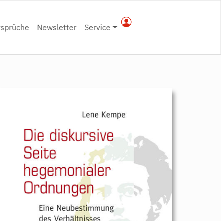
rsprüche
Newsletter
Service
9783896910660.jpeg