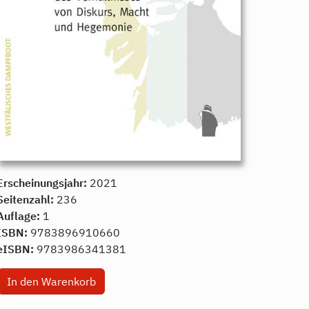
Erscheinungsjahr:
2021
Seitenzahl:
236
Auflage:
1
ISBN:
9783896910660
eISBN:
9783986341381