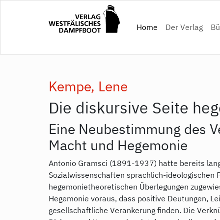
Direkt
zum
(current)
Home
Der Verlag
Bü
Inhalt
Kempe, Lene
Die diskursive Seite h
Eine Neubestimmung des Ve
Macht und Hegemonie
Antonio Gramsci (1891-1937) hatte bereits lang
Sozialwissenschaften sprachlich-ideologischen P
hegemonietheoretischen Überlegungen zugewies
Hegemonie voraus, dass positive Deutungen, Leit
gesellschaftliche Verankerung finden. Die Verkn