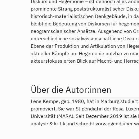
Diskurs und Hegemonie – ist dennoch alles ande
prominente Strang poststrukturalistischer Diskur
historisch-materialistischen Denkgebäude, in d
bleibt die Bedeutung von Diskursen für hegemon
neogramscianischer Ansätze. Ausgehend von Gra
unterschiedliche sozialwissenschaftliche Disku
Ebene der Produktion und Artikulation von Hege
aktueller Kämpfe um Hegemonie nutzbar zu mach
akteursfokussierten Blick auf Macht- und Herrs
Über die Autor:innen
Lene Kempe, geb. 1980, hat in Marburg studiert
promoviert. Sie war Stipendiatin der Rosa-Luxem
Universität (MARA). Seit Dezember 2019 ist sie
analyse & kritik und schreibt vorwiegend über w