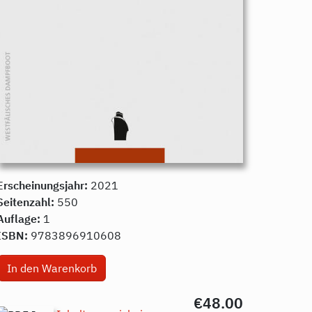
Erscheinungsjahr:
2021
Seitenzahl:
550
Auflage:
1
ISBN:
9783896910608
€48.00