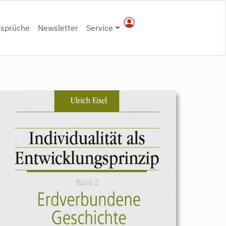
rsprüche
Newsletter
Service
9783896910608.jpeg