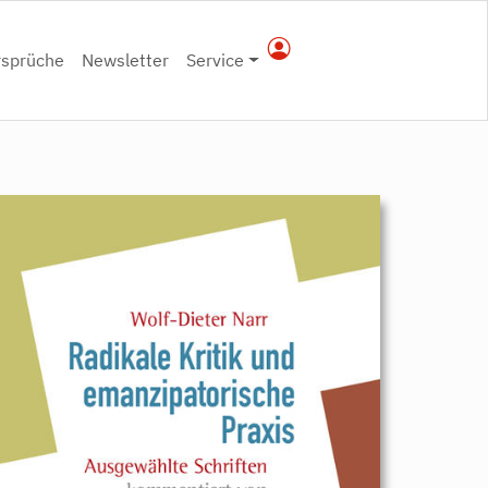
rsprüche
Newsletter
Service
9783896912985.jpeg