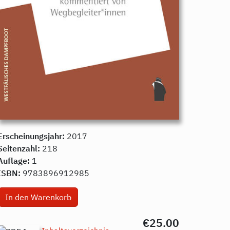
Erscheinungsjahr:
2017
Seitenzahl:
218
Auflage:
1
ISBN:
9783896912985
€25.00