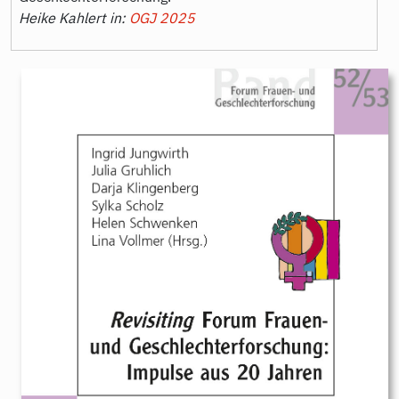
Heike Kahlert in:
OGJ 2025
9783896912527.jpeg