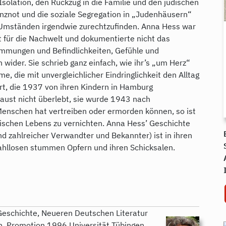
Isolation, den Rückzug in die Familie und den jüdischen
enznot und die soziale Segregation in „Judenhäusern“
n Umständen irgendwie zurechtzuﬁnden. Anna Hess war
ht für die Nachwelt und dokumentierte nicht das
timmungen und Beﬁndlichkeiten, Gefühle und
wider. Sie schrieb ganz einfach, wie ihr’s „um Herz“
me, die mit unvergleichlicher Eindringlichkeit den Alltag
rt, die 1937 von ihren Kindern in Hamburg
aust nicht überlebt, sie wurde 1943 nach
Menschen hat vertreiben oder ermorden können, so ist
ischen Lebens zu vernichten. Anna Hess’ Geschichte
nd zahlreicher Verwandter und Bekannter) ist in ihren
ahllosen stummen Opfern und ihren Schicksalen.
Geschichte, Neueren Deutschen Literatur
n, Promotion 1996 Universität Tübingen,