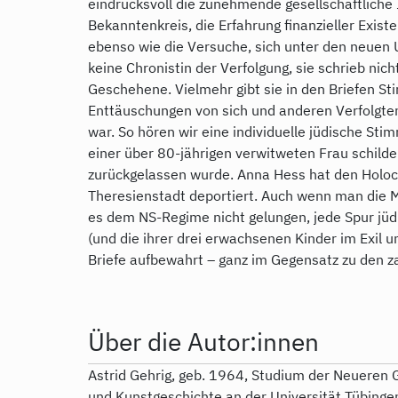
eindrucksvoll die zunehmende gesellschaftliche 
Bekanntenkreis, die Erfahrung ﬁnanzieller Exist
ebenso wie die Versuche, sich unter den neue
keine Chronistin der Verfolgung, sie schrieb nic
Geschehene. Vielmehr gibt sie in den Briefen S
Enttäuschungen von sich und anderen Verfolgten 
war. So hören wir eine individuelle jüdische Stim
einer über 80-jährigen verwitweten Frau schilde
zurückgelassen wurde. Anna Hess hat den Holoc
Theresienstadt deportiert. Auch wenn man die 
es dem NS-Regime nicht gelungen, jede Spur jüd
(und die ihrer drei erwachsenen Kinder im Exil u
Briefe aufbewahrt – ganz im Gegensatz zu den z
Über die Autor:innen
Astrid Gehrig, geb. 1964, Studium der Neueren 
und Kunstgeschichte an der Universität Tübinge