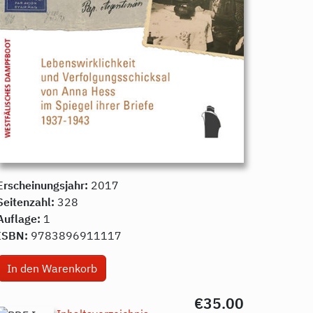
Erscheinungsjahr:
2017
Seitenzahl:
328
Auflage:
1
ISBN:
9783896911117
€35.00