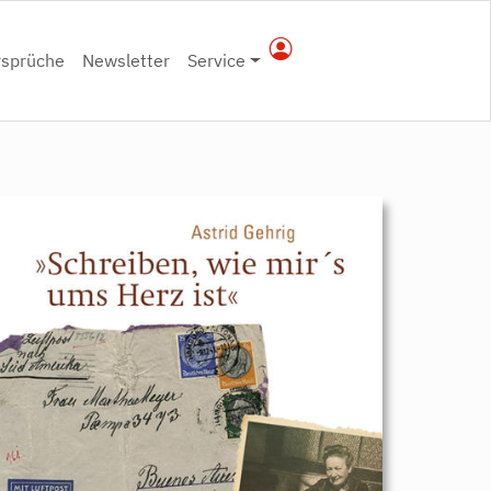
rsprüche
Newsletter
Service
9783896911117.jpeg