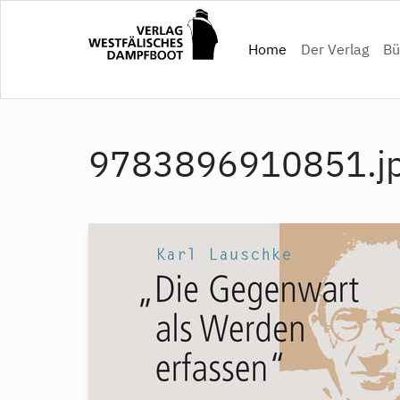
Direkt
zum
(current)
Home
Der Verlag
Bü
Inhalt
9783896910851.j