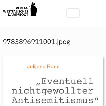
Direkt
zum
Inhalt
9783896911001.jpeg