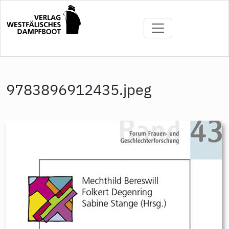
Direkt
zum
Inhalt
9783896912435.jpeg