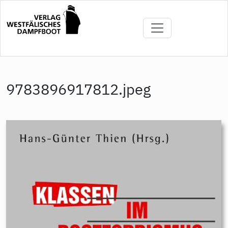
Direkt
zum
Inhalt
9783896917812.jpeg