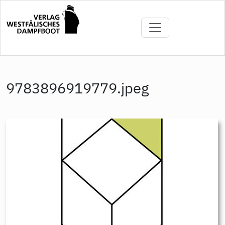
Direkt
zum
Inhalt
9783896919779.jpeg