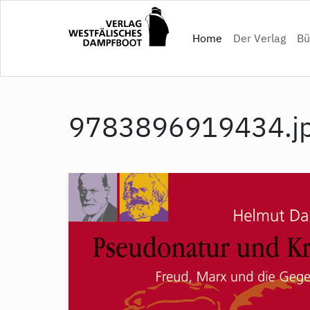
Direkt
zum
(current)
Home
Der Verlag
Bü
Inhalt
9783896919434.j