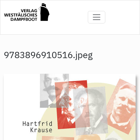
Direkt
zum
Inhalt
9783896910516.jpeg