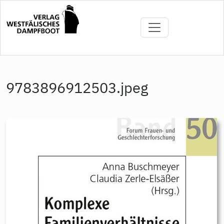
Direkt
zum
Inhalt
9783896912503.jpeg