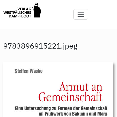
Direkt
zum
Inhalt
9783896915221.jpeg