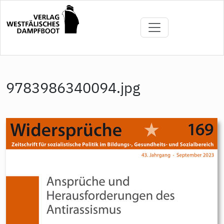
Direkt
zum
Inhalt
9783986340094.jpg