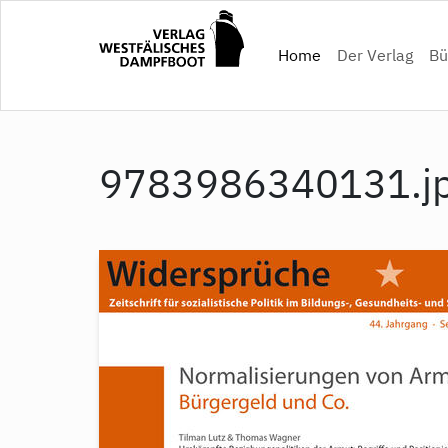
Direkt
zum
(current)
Home
Der Verlag
Bü
Inhalt
9783986340131.j