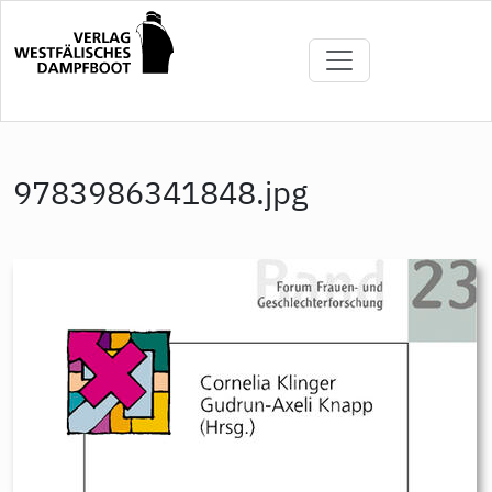
Direkt
zum
Inhalt
9783986341848.jpg