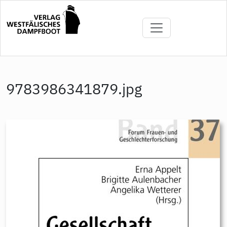
Direkt
zum
Inhalt
9783986341879.jpg