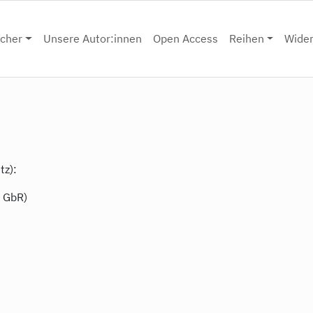
cher
Unsere Autor:innen
Open Access
Reihen
Wide
tz):
d GbR)