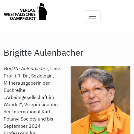
Direkt
zum
Inhalt
Brigitte Aulenbacher
Brigitte Aulenbacher
, Univ.-
Prof. i.R. Dr., Soziologin,
Mitherausgeberin der
Buchreihe
„Arbeitsgesellschaft im
Wandel“, Vizepräsidentin
der International Karl
Polanyi Society und bis
September 2024
Professorin für