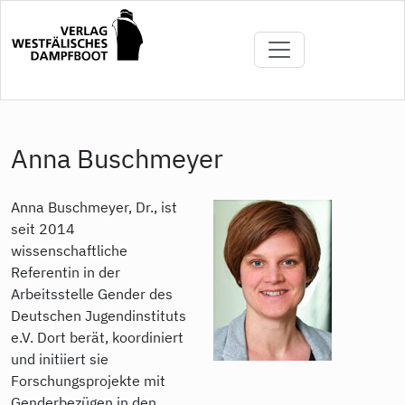
Direkt
zum
Inhalt
Anna Buschmeyer
Anna Buschmeyer, Dr., ist
seit 2014
wissenschaftliche
Referentin in der
Arbeitsstelle Gender des
Deutschen Jugendinstituts
e.V. Dort berät, koordiniert
und initiiert sie
Forschungsprojekte mit
Genderbezügen in den