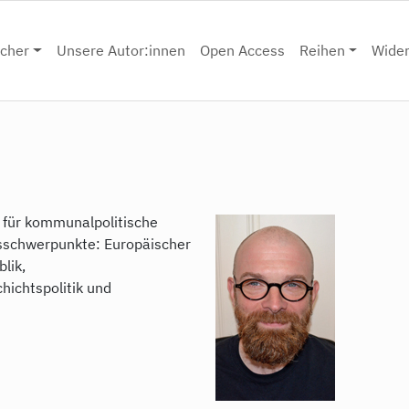
cher
Unsere Autor:innen
Open Access
Reihen
Wide
t für kommunalpolitische
tsschwerpunkte: Europäischer
lik,
hichtspolitik und