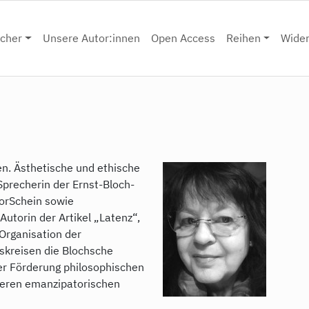
cher
Unsere Autor:innen
Open Access
Reihen
Wide
fen. Ästhetische und ethische
Sprecherin der Ernst-Bloch-
orSchein sowie
utorin der Artikel „Latenz“,
Organisation der
tskreisen die Blochsche
er Förderung philosophischen
deren emanzipatorischen