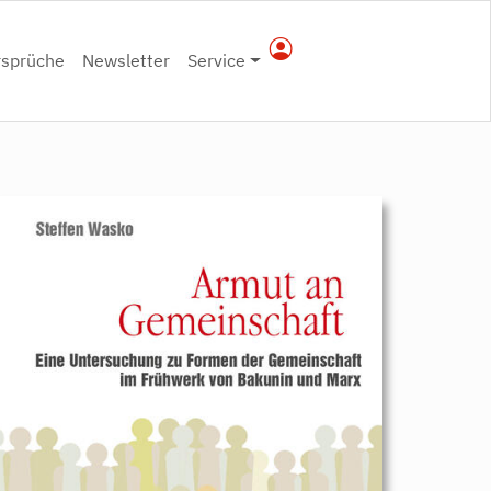
rsprüche
Newsletter
Service
9783896915221.jpeg