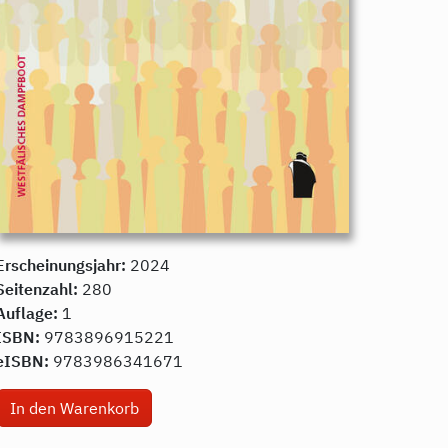
Erscheinungsjahr:
2024
Seitenzahl:
280
Auflage:
1
ISBN:
9783896915221
eISBN:
9783986341671