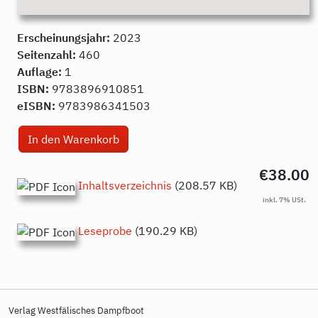
Erscheinungsjahr:
2023
Seitenzahl:
460
Auflage:
1
ISBN:
9783896910851
eISBN:
9783986341503
€38.00
Inhaltsverzeichnis
(208.57 KB)
Leseprobe
(190.29 KB)
Verlag Westfälisches Dampfboot