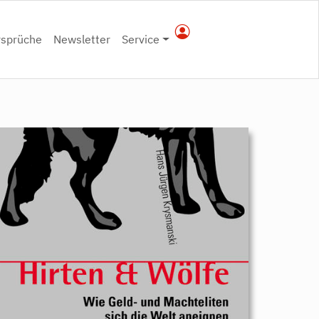
rsprüche
Newsletter
Service
9783896916020.jpeg