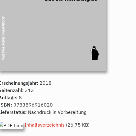
Erscheinungsjahr:
2018
Seitenzahl:
313
Auflage:
8
ISBN:
9783896916020
Lieferstatus:
Nachdruck in Vorbereitung
Inhaltsverzeichnis
(26.75 KB)