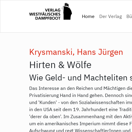
Direkt
zum
(current)
Home
Der Verlag
Bü
Inhalt
Krysmanski, Hans Jürgen
Hirten & Wölfe
Wie Geld- und Machteliten 
Das Interesse an den Reichen und Mächtigen die
Privatisierung Hand in Hand gehen. Dennoch sind
und 'Kunden' - von den Sozialwissenschaften im
in den USA seit dem 19. Jahrhundert eine Tradi
'derer da oben'. Im Zusammenhang mit den Akti
um ein amerikanisches Imperium nimmt diese F
Aufschwung und regt WissenschaftlerInnen und J