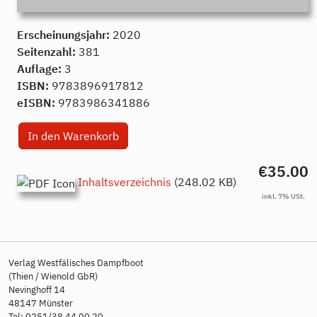
Erscheinungsjahr:
2020
Seitenzahl:
381
Auflage:
3
ISBN:
9783896917812
eISBN:
9783986341886
€35.00
Inhaltsverzeichnis
(248.02 KB)
Verlag Westfälisches Dampfboot
(Thien / Wienold GbR)
Nevinghoff 14
48147 Münster
Tel: 0251/38 44 00 20