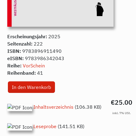
Erscheinungsjahr:
2025
Seitenzahl:
222
ISBN:
9783896911490
eISBN:
9783986342043
Reihe:
VorSchein
Reihenband:
41
€25.00
Inhaltsverzeichnis
(106.38 KB)
Leseprobe
(141.51 KB)