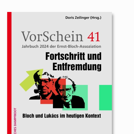
9783896911490.jpg