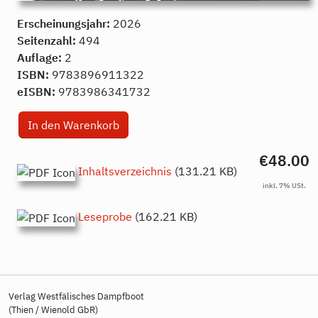
Erscheinungsjahr:
2026
Seitenzahl:
494
Auflage:
2
ISBN:
9783896911322
eISBN:
9783986341732
€48.00
Inhaltsverzeichnis
(131.21 KB)
Leseprobe
(162.21 KB)
Verlag Westfälisches Dampfboot
(Thien / Wienold GbR)