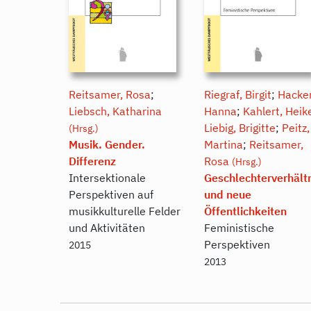
Reitsamer, Rosa
;
Riegraf, Birgit
;
Hacker
Liebsch, Katharina
Hanna
;
Kahlert, Heik
Liebig, Brigitte
;
Peitz,
(Hrsg.)
Musik. Gender.
Martina
;
Reitsamer,
Differenz
Rosa
(Hrsg.)
Intersektionale
Geschlechterverhält
Perspektiven auf
und neue
musikkulturelle Felder
Öffentlichkeiten
und Aktivitäten
Feministische
Perspektiven
2015
2013