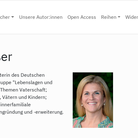
cher
Unsere Autor:innen
Open Access
Reihen
Wide
ßer
eiterin des Deutschen
hgruppe "Lebenslagen und
n Themen Vaterschaft;
, Vätern und Kindern;
 innerfamiliale
ngründung und -erweiterung.