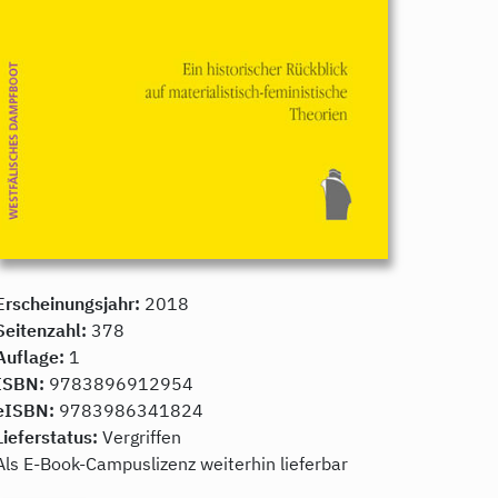
Erscheinungsjahr:
2018
Seitenzahl:
378
Auflage:
1
ISBN:
9783896912954
eISBN:
9783986341824
Lieferstatus:
Vergriffen
Als E-Book-Campuslizenz weiterhin lieferbar