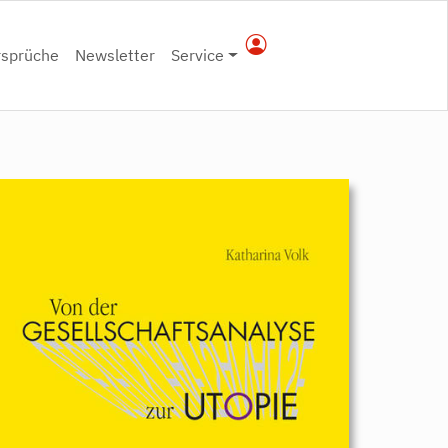
rsprüche
Newsletter
Service
9783896912954.jpeg