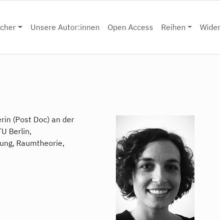
cher
Unsere Autor:innen
Open Access
Reihen
Wide
erin (Post Doc) an der
U Berlin,
hung, Raumtheorie,