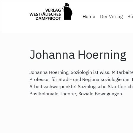
Skip
to
(current)
Home
Der Verlag
Bü
main
content
Johanna Hoerning
Johanna Hoerning, Soziologin ist wiss. Mitarbeit
Professur für Stadt- und Regionalsoziologie der T
Arbeitsschwerpunkte: Soziologische Stadtforsc
Postkoloniale Theorie, Soziale Bewegungen.