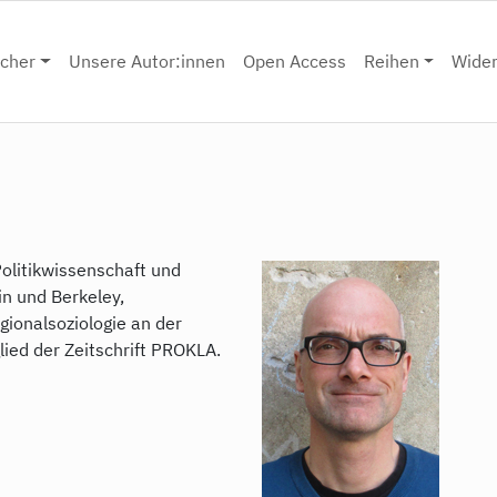
cher
Unsere Autor:innen
Open Access
Reihen
Wide
 Politikwissenschaft und
in und Berkeley,
gionalsoziologie an der
ied der Zeitschrift PROKLA.